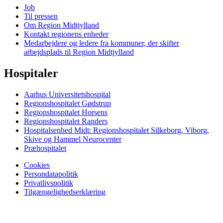
Job
Til pressen
Om Region Midtjylland
Kontakt regionens enheder
Medarbejdere og ledere fra kommuner, der skifter
arbejdsplads til Region Midtjylland
Hospitaler
Aarhus Universitetshospital
Regionshospitalet Gødstrup
Regionshospitalet Horsens
Regionshospitalet Randers
Hospitalsenhed Midt: Regionshospitalet Silkeborg, Viborg,
Skive og Hammel Neurocenter
Præhospitalet
Cookies
Persondatapolitik
Privatlivspolitik
Tilgængelighedserklæring