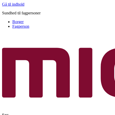
Gå til indhold
Sundhed til fagpersoner
Borger
Fagperson
Søg