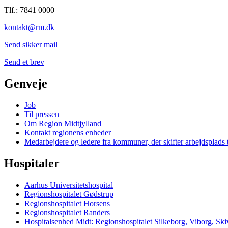
Tlf.: 7841 0000
kontakt@rm.dk
Send sikker mail
Send et brev
Genveje
Job
Til pressen
Om Region Midtjylland
Kontakt regionens enheder
Medarbejdere og ledere fra kommuner, der skifter arbejdsplads 
Hospitaler
Aarhus Universitetshospital
Regionshospitalet Gødstrup
Regionshospitalet Horsens
Regionshospitalet Randers
Hospitalsenhed Midt: Regionshospitalet Silkeborg, Viborg, S