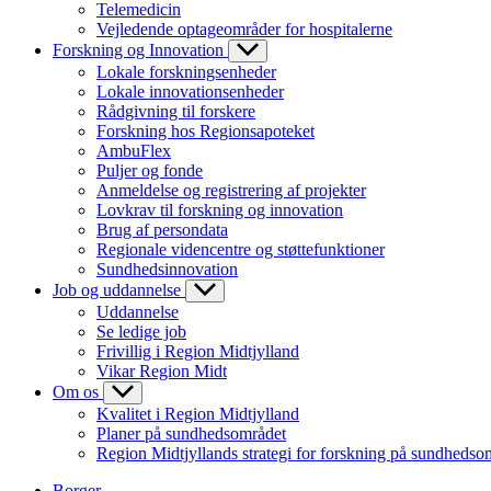
Telemedicin
Vejledende optageområder for hospitalerne
Forskning og Innovation
Lokale forskningsenheder
Lokale innovationsenheder
Rådgivning til forskere
Forskning hos Regionsapoteket
AmbuFlex
Puljer og fonde
Anmeldelse og registrering af projekter
Lovkrav til forskning og innovation
Brug af persondata
Regionale videncentre og støttefunktioner
Sundhedsinnovation
Job og uddannelse
Uddannelse
Se ledige job
Frivillig i Region Midtjylland
Vikar Region Midt
Om os
Kvalitet i Region Midtjylland
Planer på sundhedsområdet
Region Midtjyllands strategi for forskning på sundhedso
Borger