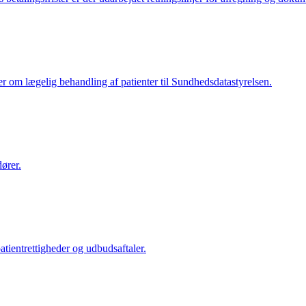
ger om lægelig behandling af patienter til Sundhedsdatastyrelsen.
ører.
tientrettigheder og udbudsaftaler.