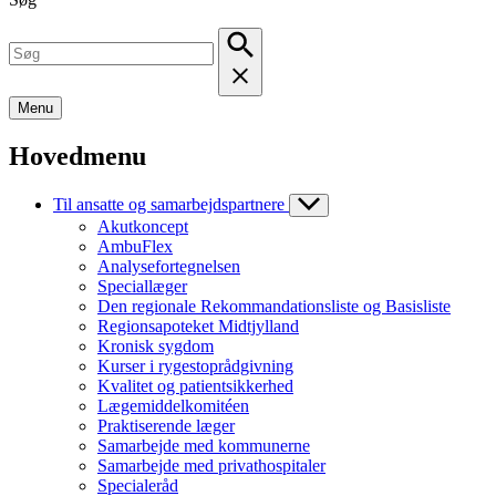
Menu
Hovedmenu
Til ansatte og samarbejdspartnere
Akutkoncept
AmbuFlex
Analysefortegnelsen
Speciallæger
Den regionale Rekommandationsliste og Basisliste
Regionsapoteket Midtjylland
Kronisk sygdom
Kurser i rygestoprådgivning
Kvalitet og patientsikkerhed
Lægemiddelkomitéen
Praktiserende læger
Samarbejde med kommunerne
Samarbejde med privathospitaler
Specialeråd