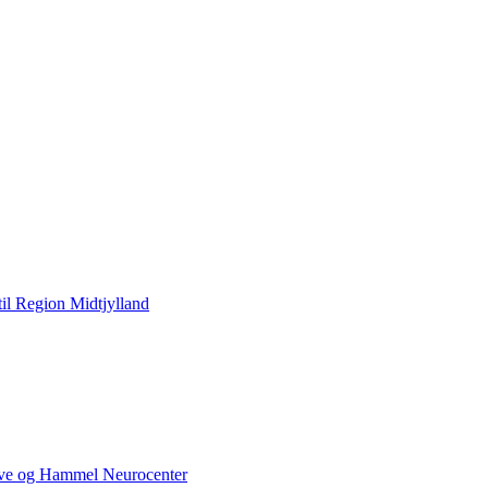
til Region Midtjylland
kive og Hammel Neurocenter