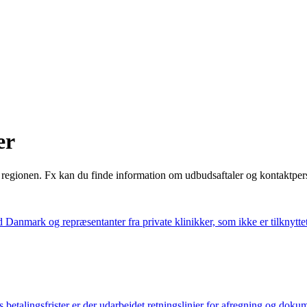
er
i regionen. Fx kan du finde information om udbudsaftaler og kontaktper
d Danmark og repræsentanter fra private klinikker, som ikke er tilkny
 betalingsfrister er der udarbejdet retningslinjer for afregning og doku