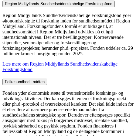
Region Midtjyllands Sundhedsvidenskabelige Forskningsfond
Region Midtjyllands Sundhedsvidenskabelige Forskningsfond yder
økonomisk støtte til forskning inden for sundhedsområdet i Region
Midtjylland. Forskningsfondens formål er at bidrage til, at
sundhedsområdet i Region Midtjylland udvikles på et højt
internationalt niveau. Der er tre bevillingstyper: Korterevarende
stipendier, seniorstipendier og forskerstillinger og
forskningsprojekter, herunder ph.d.-projekter. Fonden uddeler ca. 29
millioner kroner i ansøgningsrunden 2025.
Læs mere om Region Midtjyllands Sundhedsvidenskabelige
Forskningsfond
Folkesundhed i midten
Fonden yder økonomisk støtte til tværsektorielle forsknings- og
udviklingsaktiviteter. Der kan søges til enten et forskningsprojekt
eller ph.d.-protokol af tværsektoriel karakter. Det skal falde inden for
ét eller flere af nærmere præciserede temaområder fra
sundhedsaftalens strategiske spor. Derudover efterspørges specifikt
ansøgninger med fokus på borgernes mistrivsel, mentale sundhed,
psykisk sårbarhed og psykisk sygdom. Fonden finansieres i
fællesskab af Region Midtjylland og de deltagende kommuner i