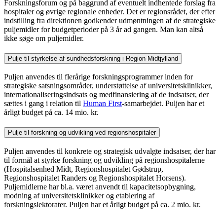
Forskningsforum og på baggrund af eventuelt indhentede forslag fra
hospitaler og øvrige regionale enheder. Det er regionsrådet, der efter
indstilling fra direktionen godkender udmøntningen af de strategiske
puljemidler for budgetperioder på 3 år ad gangen. Man kan altså
ikke søge om puljemidler.
Pulje til styrkelse af sundhedsforskning i Region Midtjylland
Puljen anvendes til flerårige forskningsprogrammer inden for
strategiske satsningsområder, understøttelse af universitetsklinikker,
internationaliseringsindsats og medfinansiering af de indsatser, der
sættes i gang i relation til
Human First
-samarbejdet. Puljen har et
årligt budget på ca. 14 mio. kr.
Pulje til forskning og udvikling ved regionshospitaler
Puljen anvendes til konkrete og strategisk udvalgte indsatser, der har
til formål at styrke forskning og udvikling på regionshospitalerne
(Hospitalsenhed Midt, Regionshospitalet Gødstrup,
Regionshospitalet Randers og Regionshospitalet Horsens).
Puljemidlerne har bl.a. været anvendt til kapacitetsopbygning,
modning af universitetsklinikker og etablering af
forskningslektorater. Puljen har et årligt budget på ca. 2 mio. kr.