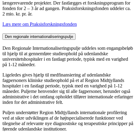
længerevarende projekter. Der fastlægges et forskningsprogram for
fonden for 2 – 3 år ad gangen. Praksisforskningsfonden uddeler ca.
2 mio. kr. pr. år.
Læs mere om Praksisforskningsfonden
Den regionale internationaliseringspulje
Den Regionale Internationaliseringspulje uddeles som engangsbeløb
til hjælp til at gennemføre studieophold på udenlandske
universitetshospitaler i en fastlagt periode, typisk med en varighed
på 1-12 måneder.
Ligeledes gives hjælp til medfinansiering af udenlandske
fagpersoners kliniske studieophold på et af Region Midtjyllands
hospitaler i en fastlagt periode, typisk med en varighed på 1-12
måneder. Puljerne henvender sig til alle fagpersoner, herunder også
administrative i det omfang opholdet tilfører internationale erfaringer
inden for det administrative felt.
Puljen understøtter Region Midtjyllands internationale profilering
ved at sikre udviklingen af de højtspecialiserede funktioner ved
tilegnelse af relevante nye diagnostiske og terapeutiske principper på
førende udenlandske institutioner.