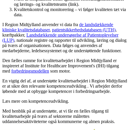
og lærings- og kvalitetsteams (link).
Kvalitetskontrol og monitorering – vi følger kvaliteten tæt via
data.
I Region Midtjylland anvender vi data fra
de landsdækkende
kliniske kvalitetsdatabaser
,
patientsikkerhedsdatabasen (UTH)
,
kræftpakker,
Landsdækkende undersøgelse af Patientoplevelser
(LUP)
, nationale registre og rapporter til udvikling, læring og dialog
på tværs af organisationen. Data følges og anvendes af
medarbejderne, ledelsessystemet og de understøttende funktioner.
Den fælles ramme for kvalitetsarbejdet i Region Midtjylland er
inspireret af Institute for Healthcare Improvement's (IHI) tilgang
med
forbedringsmodellen
som motor.
En vigtig del af, at understøtte kvalitetsarbejdet i Region Midtjylland
er at sikre den relevante kompetenceudvikling . Vi arbejder derfor
løbende med at opbygge kompetencer i forbedringsarbejde.
Læs mere om kompetenceudvikling.
Med henblik på at understøtte, at vi får en fælles tilgang til
kvalitetsarbejde på tværs af sektorerne målrettes
uddannelsesaktiviteterne også kommunerne og almen praksis.