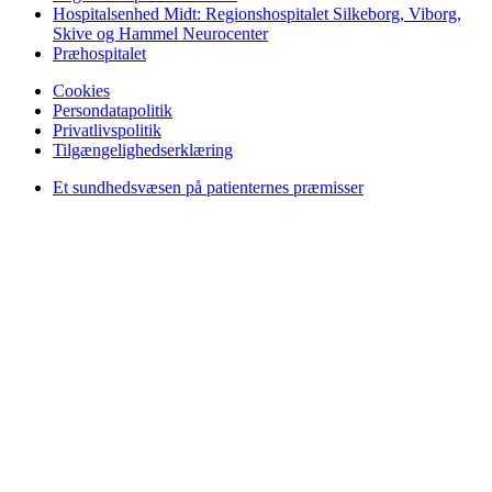
Hospitalsenhed Midt: Regionshospitalet Silkeborg, Viborg,
Skive og Hammel Neurocenter
Præhospitalet
Cookies
Persondatapolitik
Privatlivspolitik
Tilgængelighedserklæring
Et sundhedsvæsen på patienternes præmisser