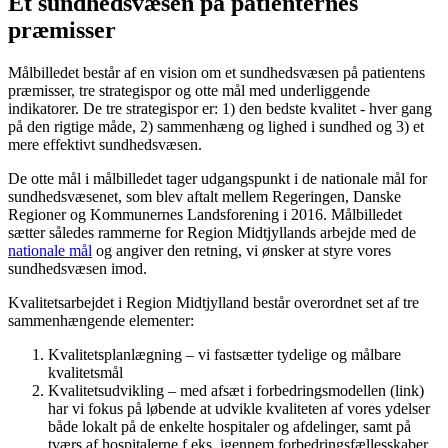
Et sundhedsvæsen på patienternes
præmisser
Målbilledet består af en vision om et sundhedsvæsen på patientens
præmisser, tre strategispor og otte mål med underliggende
indikatorer. De tre strategispor er: 1) den bedste kvalitet - hver gang
på den rigtige måde, 2) sammenhæng og lighed i sundhed og 3) et
mere effektivt sundhedsvæsen.
De otte mål i målbilledet tager udgangspunkt i de nationale mål for
sundhedsvæsenet, som blev aftalt mellem Regeringen, Danske
Regioner og Kommunernes Landsforening i 2016. Målbilledet
sætter således rammerne for Region Midtjyllands arbejde med de
nationale mål
og angiver den retning, vi ønsker at styre vores
sundhedsvæsen imod.
Kvalitetsarbejdet i Region Midtjylland består overordnet set af tre
sammenhængende elementer:
Kvalitetsplanlægning – vi fastsætter tydelige og målbare
kvalitetsmål
Kvalitetsudvikling – med afsæt i forbedringsmodellen (link)
har vi fokus på løbende at udvikle kvaliteten af vores ydelser
både lokalt på de enkelte hospitaler og afdelinger, samt på
tværs af hospitalerne f.eks. igennem forbedringsfællesskaber