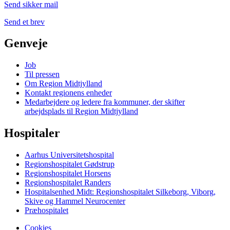
Send sikker mail
Send et brev
Genveje
Job
Til pressen
Om Region Midtjylland
Kontakt regionens enheder
Medarbejdere og ledere fra kommuner, der skifter
arbejdsplads til Region Midtjylland
Hospitaler
Aarhus Universitetshospital
Regionshospitalet Gødstrup
Regionshospitalet Horsens
Regionshospitalet Randers
Hospitalsenhed Midt: Regionshospitalet Silkeborg, Viborg,
Skive og Hammel Neurocenter
Præhospitalet
Cookies