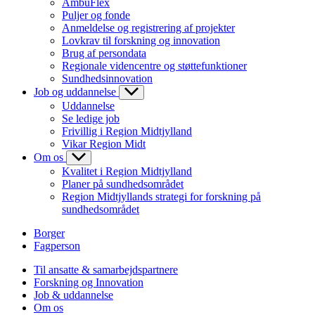
AmbuFlex
Puljer og fonde
Anmeldelse og registrering af projekter
Lovkrav til forskning og innovation
Brug af persondata
Regionale videncentre og støttefunktioner
Sundhedsinnovation
Job og uddannelse
Uddannelse
Se ledige job
Frivillig i Region Midtjylland
Vikar Region Midt
Om os
Kvalitet i Region Midtjylland
Planer på sundhedsområdet
Region Midtjyllands strategi for forskning på
sundhedsområdet
Borger
Fagperson
Til ansatte & samarbejdspartnere
Forskning og Innovation
Job & uddannelse
Om os