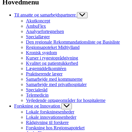
Hovedmenu
Til ansatte og samarbejdspartnere
Akutkoncept
AmbuFlex
Analysefortegnelsen
Speciallæger
Den regionale Rekommandationsliste og Basisliste
Regionsapoteket Midtjylland
Kronisk sygdom
Kurser i rygestoprådgivning
Kvalitet og patientsikkerhed
Lægemiddelkomitéen
Praktiserende læger
Samarbejde med kommunerne
Samarbejde med privathospitaler
Specialeråd
Telemedicin
Vejledende optageområder for hospitalerne
Forskning og Innovation
Lokale forskningsenheder
Lokale innovationsenheder
Rådgivning til forskere
Forskning hos Regionsapoteket