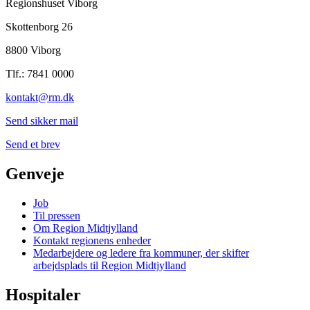
Regionshuset Viborg
Skottenborg 26
8800 Viborg
Tlf.: 7841 0000
kontakt@rm.dk
Send sikker mail
Send et brev
Genveje
Job
Til pressen
Om Region Midtjylland
Kontakt regionens enheder
Medarbejdere og ledere fra kommuner, der skifter
arbejdsplads til Region Midtjylland
Hospitaler