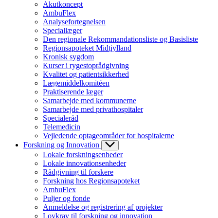
Akutkoncept
AmbuFlex
Analysefortegnelsen
Speciallæger
Den regionale Rekommandationsliste og Basisliste
Regionsapoteket Midtjylland
Kronisk sygdom
Kurser i rygestoprådgivning
Kvalitet og patientsikkerhed
Lægemiddelkomitéen
Praktiserende læger
Samarbejde med kommunerne
Samarbejde med privathospitaler
Specialeråd
Telemedicin
Vejledende optageområder for hospitalerne
Forskning og Innovation
Lokale forskningsenheder
Lokale innovationsenheder
Rådgivning til forskere
Forskning hos Regionsapoteket
AmbuFlex
Puljer og fonde
Anmeldelse og registrering af projekter
Lovkrav til forskning og innovation