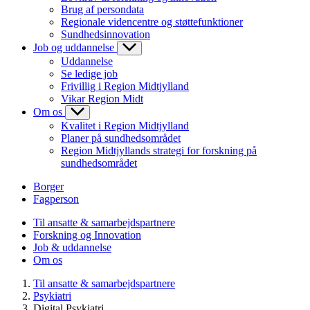
Brug af persondata
Regionale videncentre og støttefunktioner
Sundhedsinnovation
Job og uddannelse
Uddannelse
Se ledige job
Frivillig i Region Midtjylland
Vikar Region Midt
Om os
Kvalitet i Region Midtjylland
Planer på sundhedsområdet
Region Midtjyllands strategi for forskning på
sundhedsområdet
Borger
Fagperson
Til ansatte & samarbejdspartnere
Forskning og Innovation
Job & uddannelse
Om os
Til ansatte & samarbejdspartnere
Psykiatri
Digital Psykiatri