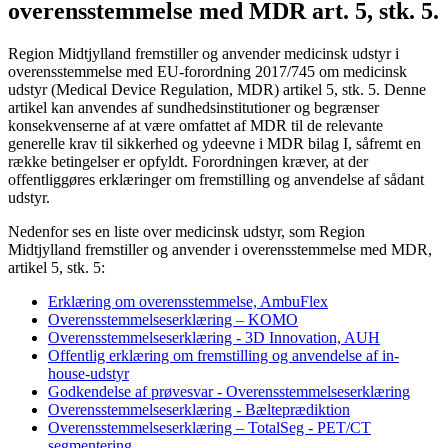
overensstemmelse med MDR art. 5, stk. 5.
Region Midtjylland fremstiller og anvender medicinsk udstyr i
overensstemmelse med EU-forordning 2017/745 om medicinsk
udstyr (Medical Device Regulation, MDR) artikel 5, stk. 5. Denne
artikel kan anvendes af sundhedsinstitutioner og begrænser
konsekvenserne af at være omfattet af MDR til de relevante
generelle krav til sikkerhed og ydeevne i MDR bilag I, såfremt en
række betingelser er opfyldt. Forordningen kræver, at der
offentliggøres erklæringer om fremstilling og anvendelse af sådant
udstyr.
Nedenfor ses en liste over medicinsk udstyr, som Region
Midtjylland fremstiller og anvender i overensstemmelse med MDR,
artikel 5, stk. 5:
Erklæring om overensstemmelse, AmbuFlex
Overensstemmelseserklæring – KOMO
Overensstemmelseserklæring - 3D Innovation, AUH
Offentlig erklæring om fremstilling og anvendelse af in-
house-udstyr
Godkendelse af prøvesvar - Overensstemmelseserklæring
Overensstemmelseserklæring - Bælteprædiktion
Overensstemmelseserklæring – TotalSeg - PET/CT
segmentering