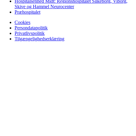
Hospitalsenhed Midt: Regionshospitalet Silkeborg, Viborg,
Skive og Hammel Neurocenter
Præhospitalet
Cookies
Persondatapolitik
Privatlivspolitik
Tilgængelighedserklæring