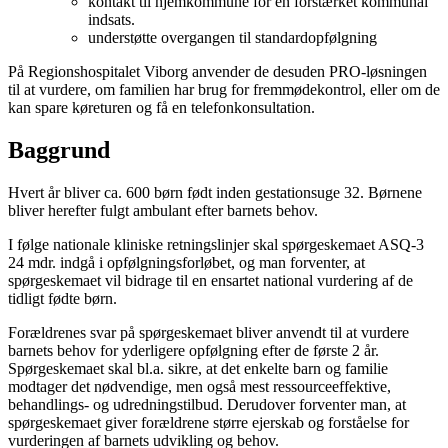
kontakt til hjemkommune for en forstærket kommunal
indsats.
understøtte overgangen til standardopfølgning
På Regionshospitalet Viborg anvender de desuden PRO-løsningen
til at vurdere, om familien har brug for fremmødekontrol, eller om de
kan spare køreturen og få en telefonkonsultation.
Baggrund
Hvert år bliver ca. 600 børn født inden gestationsuge 32. Børnene
bliver herefter fulgt ambulant efter barnets behov.
I følge nationale kliniske retningslinjer skal spørgeskemaet ASQ-3
24 mdr. indgå i opfølgningsforløbet, og man forventer, at
spørgeskemaet vil bidrage til en ensartet national vurdering af de
tidligt fødte børn.
Forældrenes svar på spørgeskemaet bliver anvendt til at vurdere
barnets behov for yderligere opfølgning efter de første 2 år.
Spørgeskemaet skal bl.a. sikre, at det enkelte barn og familie
modtager det nødvendige, men også mest ressourceeffektive,
behandlings- og udredningstilbud. Derudover forventer man, at
spørgeskemaet giver forældrene større ejerskab og forståelse for
vurderingen af barnets udvikling og behov.