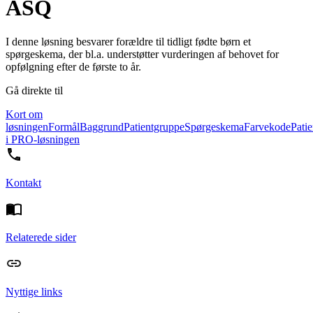
ASQ
I denne løsning besvarer forældre til tidligt fødte børn et
spørgeskema, der bl.a. understøtter vurderingen af behovet for
opfølgning efter de første to år.
Gå direkte til
Kort om
løsningen
Formål
Baggrund
Patientgruppe
Spørgeskema
Farvekode
Patie
i PRO-løsningen
Kontakt
Relaterede sider
Nyttige links