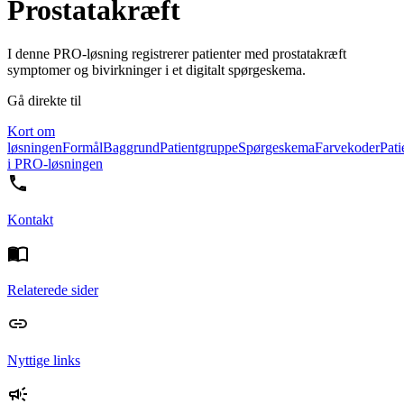
Prostatakræft
I denne PRO-løsning registrerer patienter med prostatakræft
symptomer og bivirkninger i et digitalt spørgeskema.
Gå direkte til
Kort om
løsningen
Formål
Baggrund
Patientgruppe
Spørgeskema
Farvekoder
Pati
i PRO-løsningen
Kontakt
Relaterede sider
Nyttige links