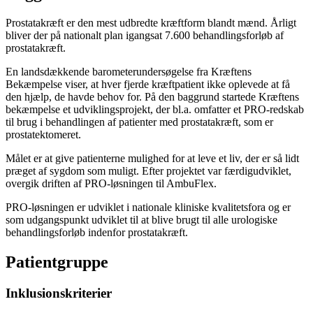
Prostatakræft er den mest udbredte kræftform blandt mænd. Årligt
bliver der på nationalt plan igangsat 7.600 behandlingsforløb af
prostatakræft.
En landsdækkende barometerundersøgelse fra Kræftens
Bekæmpelse viser, at hver fjerde kræftpatient ikke oplevede at få
den hjælp, de havde behov for. På den baggrund startede Kræftens
bekæmpelse et udviklingsprojekt, der bl.a. omfatter et PRO-redskab
til brug i behandlingen af patienter med prostatakræft, som er
prostatektomeret.
Målet er at give patienterne mulighed for at leve et liv, der er så lidt
præget af sygdom som muligt. Efter projektet var færdigudviklet,
overgik driften af PRO-løsningen til AmbuFlex.
PRO-løsningen er udviklet i nationale kliniske kvalitetsfora og er
som udgangspunkt udviklet til at blive brugt til alle urologiske
behandlingsforløb indenfor prostatakræft.
Patientgruppe
Inklusionskriterier