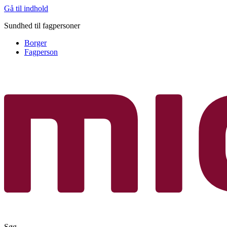
Gå til indhold
Sundhed til fagpersoner
Borger
Fagperson
Søg