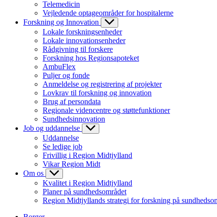
Telemedicin
Vejledende optageområder for hospitalerne
Forskning og Innovation
Lokale forskningsenheder
Lokale innovationsenheder
Rådgivning til forskere
Forskning hos Regionsapoteket
AmbuFlex
Puljer og fonde
Anmeldelse og registrering af projekter
Lovkrav til forskning og innovation
Brug af persondata
Regionale videncentre og støttefunktioner
Sundhedsinnovation
Job og uddannelse
Uddannelse
Se ledige job
Frivillig i Region Midtjylland
Vikar Region Midt
Om os
Kvalitet i Region Midtjylland
Planer på sundhedsområdet
Region Midtjyllands strategi for forskning på sundhedso
Borger