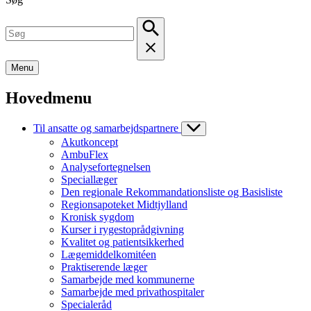
Menu
Hovedmenu
Til ansatte og samarbejdspartnere
Akutkoncept
AmbuFlex
Analysefortegnelsen
Speciallæger
Den regionale Rekommandationsliste og Basisliste
Regionsapoteket Midtjylland
Kronisk sygdom
Kurser i rygestoprådgivning
Kvalitet og patientsikkerhed
Lægemiddelkomitéen
Praktiserende læger
Samarbejde med kommunerne
Samarbejde med privathospitaler
Specialeråd