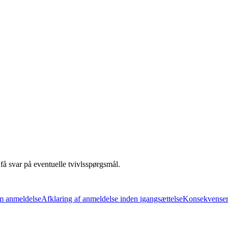
?
få svar på eventuelle tvivlsspørgsmål.
m anmeldelse
Afklaring af anmeldelse inden igangsættelse
Konsekvenser