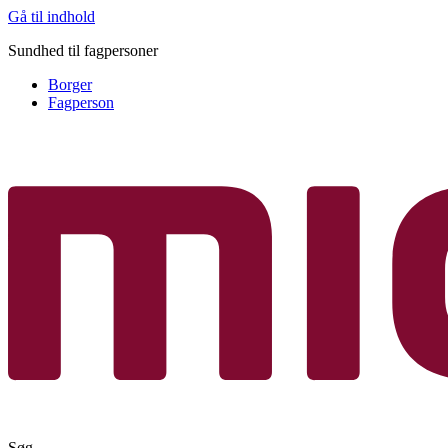
Gå til indhold
Sundhed til fagpersoner
Borger
Fagperson
Søg