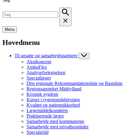
Menu
Hovedmenu
Til ansatte og samarbejdspartnere
Akutkoncept
AmbuFlex
Analysefortegnelsen
Speciallæger
Den regionale Rekommandationsliste og Basisliste
Regionsapoteket Midtjylland
Kronisk sygdom
Kurser i rygestoprådgivning
Kvalitet og patientsikkerhed
Lægemiddelkomitéen
Praktiserende læger
Samarbejde med kommunerne
Samarbejde med privathospitaler
Specialeråd