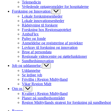
Telemedicin
Vejledende optageområder for hospitalerne
Forskning og Innovation
Lokale forskningsenheder
Lokale innovationsenheder
Rådgivning til forskere
Forskning hos Regionsapoteket
AmbuFlex
Puljer og fonde
Anmeldelse og registrering af projekter
Lovkrav til forskning og innovation
Brug af persondata
Regionale videncentre og støttefunktioner
Sundhedsinnovation
Job og uddannelse
Uddannelse
Se ledige job
Frivillig i Region Midtjylland
Vikar Region Midt
Om os
Kvalitet i Region Midtjylland
Planer på sundhedsområdet
Region Midtjyllands strategi for forskning på sundhedso
Borger