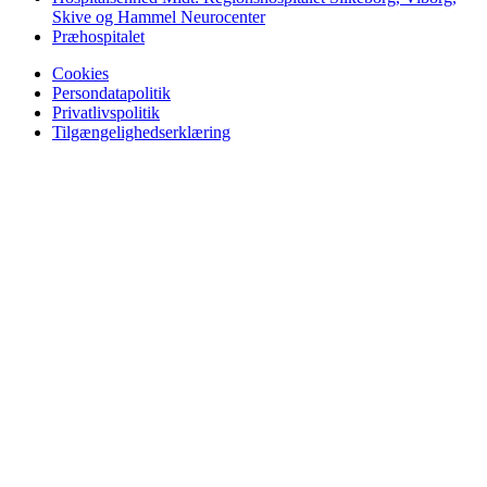
Skive og Hammel Neurocenter
Præhospitalet
Cookies
Persondatapolitik
Privatlivspolitik
Tilgængelighedserklæring